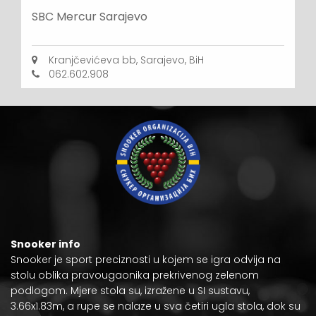
SBC Mercur Sarajevo
Kranjčevićeva bb, Sarajevo, BiH
062.602.908
Snooker info
Snooker je
sport preciznosti
u kojem se igra odvija na
stolu oblika pravougaonika prekrivenog zelenom
podlogom. Mjere stola su, izražene u
SI sustavu
,
3.66x1.83m, a rupe se nalaze u sva četiri ugla stola, dok su