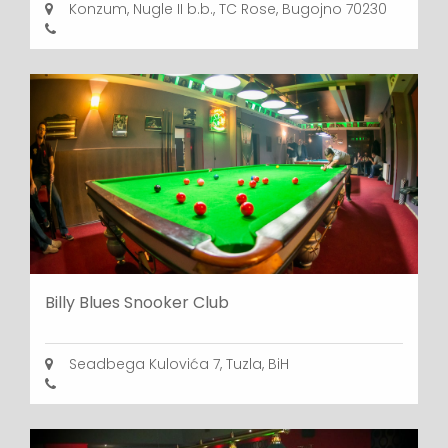
Konzum, Nugle II b.b., TC Rose, Bugojno 70230
Billy Blues Snooker Club
Seadbega Kulovića 7, Tuzla, BiH