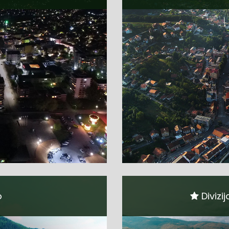
o
Divizi