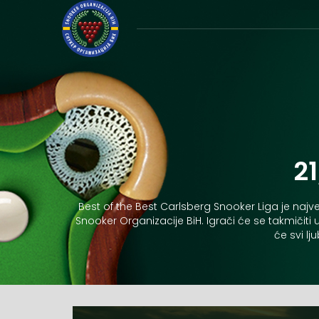
2
Best of the Best Carlsberg Snooker Liga je najv
Snooker Organizacije BiH. Igrači će se takmičiti
će svi l