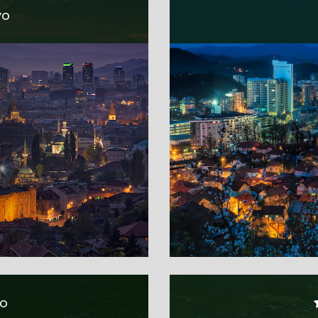
vo
no