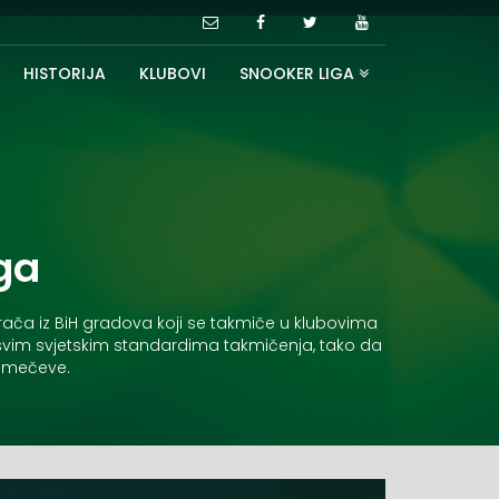
HISTORIJA
KLUBOVI
SNOOKER LIGA
ga
grača iz BiH gradova koji se takmiče u klubovima
po svim svjetskim standardima takmičenja, tako da
e mečeve.