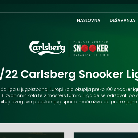
NASLOVNA
DEŠAVANJA
1/22 Carlsberg Snooker Li
eća liga u jugoistočnoj Europi koja okuplja preko 100 snooker i
 u 6 zvaničnih kola te 2 masters turnira. Liga će se održavati 
jubitelji ovog sve popularnijeg sporta moći uživo da prate sjajn