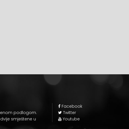
Facebook
zelenom podlogom.
Twitter
š dvije smještene u
Youtube