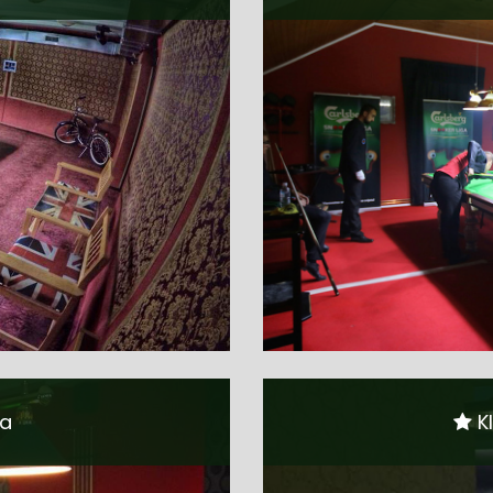
la
Kl