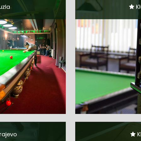
uzla
Kl
rajevo
K