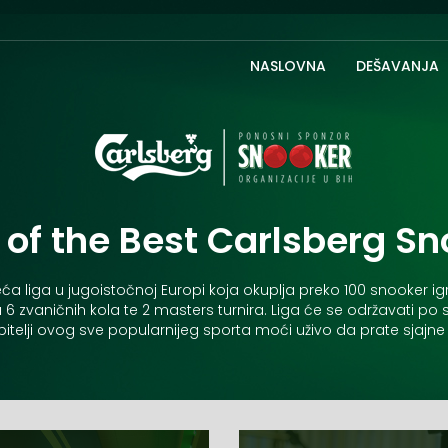
NASLOVNA
DEŠAVANJA
t of the Best Carlsberg Sn
eća liga u jugoistočnoj Europi koja okuplja preko 100 snooker i
 u 6 zvaničnih kola te 2 masters turnira. Liga će se održavati 
jubitelji ovog sve popularnijeg sporta moći uživo da prate sjajn