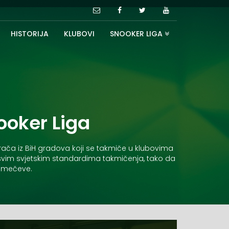
HISTORIJA
KLUBOVI
SNOOKER LIGA
ooker Liga
grača iz BiH gradova koji se takmiče u klubovima
po svim svjetskim standardima takmičenja, tako da
e mečeve.