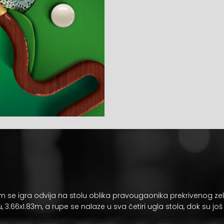
m se igra odvija na stolu oblika pravougaonika prekrivenog 
u
, 3.66x1.83m, a rupe se nalaze u sva četiri ugla stola, dok su jo