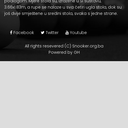
podlogom. Mjere stola su, izražene u
SI sustavu
,
3.66x1.83m, a rupe se nalaze u sva četiri ugla stola, dok su
još dvije smještene u sredini stola, svaka s jedne strane.
Facebook
Twitter
Youtube
All rights resevered (C) Snooker.org.ba
Powered by GH