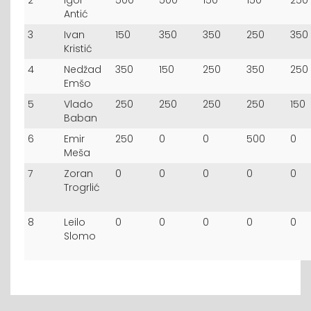
2
igor
500
500
150
150
250
Antić
3
Ivan
150
350
350
250
350
Kristić
4
Nedžad
350
150
250
350
250
Emšo
5
Vlado
250
250
250
250
150
Baban
6
Emir
250
0
0
500
0
Meša
7
Zoran
0
0
0
0
0
Trogrlić
8
Leilo
0
0
0
0
0
Slomo