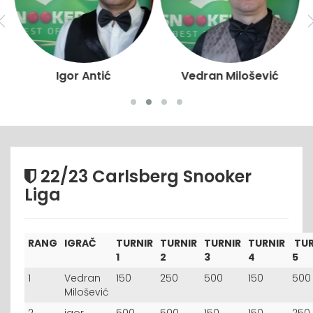
Igor Antić
Vedran Milošević
22/23 Carlsberg Snooker
Liga
RANG
IGRAČ
TURNIR
TURNIR
TURNIR
TURNIR
TUR
1
2
3
4
5
1
Vedran
150
250
500
150
500
Milošević