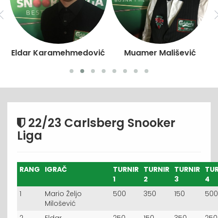
Eldar Karamehmedović
Muamer Mališević
22/23 Carlsberg Snooker
Liga
RANG
IGRAČ
TURNIR
TURNIR
TURNIR
TUR
1
2
3
4
1
Mario Željo
500
350
150
500
Milošević