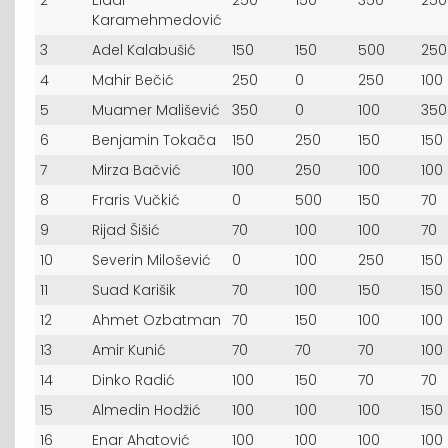
2
Eldar
250
150
350
250
Karamehmedović
3
Adel Kalabušić
150
150
500
250
4
Mahir Bečić
250
0
250
100
5
Muamer Mališević
350
0
100
350
6
Benjamin Tokača
150
250
150
150
7
Mirza Bačvić
100
250
100
100
8
Fraris Vučkić
0
500
150
70
9
Rijad Šišić
70
100
100
70
10
Severin Milošević
0
100
250
150
11
Suad Karišik
70
100
150
150
12
Ahmet Ozbatman
70
150
100
100
13
Amir Kunić
70
70
70
100
14
Dinko Radić
100
150
70
70
15
Almedin Hodžić
100
100
100
150
16
Enar Ahatović
100
100
100
100