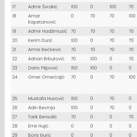
17
Admir Švrakić
100
0
100
70
18
Amar
0
70
70
100
Kapetanović
19
Admir Hadžimusić
70
70
70
70
20
Kerim Durić
100
0
70
70
21
Armis Bečirević
70
70
70
70
22
Adnan Brbutović
70
100
0
70
23
Dario Filipović
150
100
0
0
24
Omer Omerčajić
70
0
70
100
25
Mustafa Husović
150
0
70
0
26
Adin Bevrnja
100
0
70
0
27
Tarik Berisalić
70
0
0
70
28
Emir Hujić
0
0
0
0
29
Boris Đurić
0
0
0
0