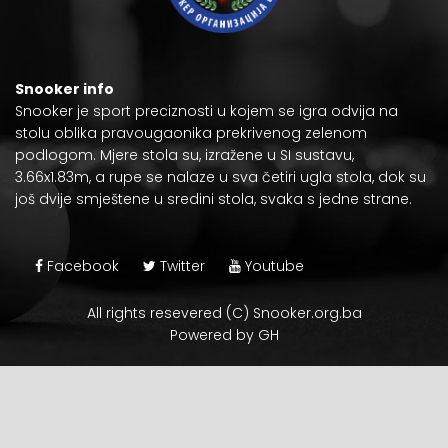
Snooker info
Snooker je
sport preciznosti
u kojem se igra odvija na
stolu oblika pravougaonika prekrivenog zelenom
podlogom. Mjere stola su, izražene u
SI sustavu
,
3.66x1.83m, a rupe se nalaze u sva četiri ugla stola, dok su
još dvije smještene u sredini stola, svaka s jedne strane.
Facebook
Twitter
Youtube
All rights resevered (C) Snooker.org.ba
Powered by GH