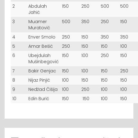
2
Abdulah
150
250
500
500
Jahić
3
Muamer
500
350
250
150
Muratović
4
Enver Smolo
250
150
350
350
5
Amar Bešić
250
150
150
100
6
Ubejdulah
150
100
250
150
Mušinbegović
7
Bakir Genjac
150
100
150
250
8
Nijaz Pinjić
100
150
150
150
9
Nedžad Čišija
100
250
100
100
10
Edin Burić
150
150
100
150