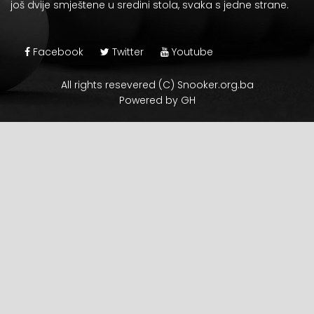
još dvije smještene u sredini stola, svaka s jedne strane.
Facebook
Twitter
Youtube
All rights resevered (C) Snooker.org.ba
Powered by GH