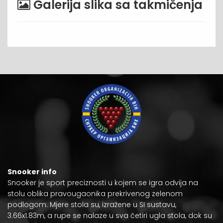
Galerija slika sa takmičenja
Snooker info
Snooker je
sport preciznosti
u kojem se igra odvija na
stolu oblika pravougaonika prekrivenog zelenom
podlogom. Mjere stola su, izražene u
SI sustavu
,
3.66x1.83m, a rupe se nalaze u sva četiri ugla stola, dok su