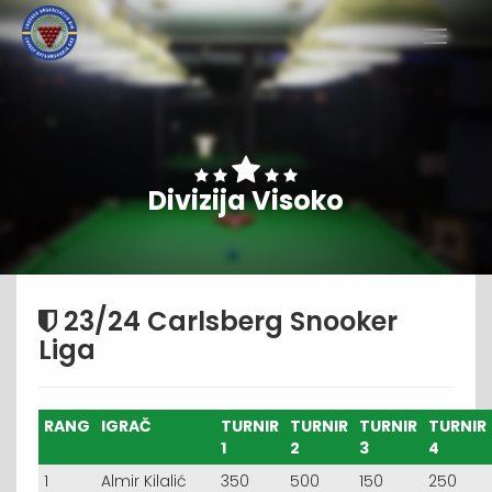
Divizija Visoko
23/24 Carlsberg Snooker
Liga
RANG
IGRAČ
TURNIR
TURNIR
TURNIR
TURNIR
1
2
3
4
1
Almir Kilalić
350
500
150
250