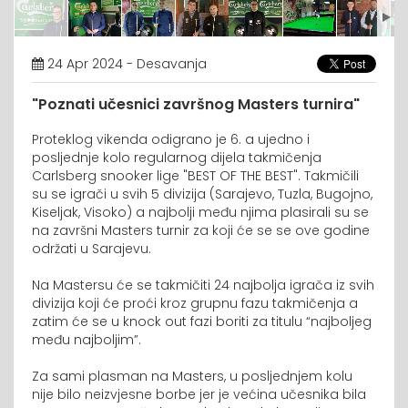
24 Apr 2024 - Desavanja
"Poznati učesnici završnog Masters turnira"
Proteklog vikenda odigrano je 6. a ujedno i
posljednje kolo regularnog dijela takmičenja
Carlsberg snooker lige "BEST OF THE BEST". Takmičili
su se igrači u svih 5 divizija (Sarajevo, Tuzla, Bugojno,
Kiseljak, Visoko) a najbolji među njima plasirali su se
na završni Masters turnir za koji će se se ove godine
održati u Sarajevu.
Na Mastersu će se takmičiti 24 najbolja igrača iz svih
divizija koji će proći kroz grupnu fazu takmičenja a
zatim će se u knock out fazi boriti za titulu “najboljeg
među najboljim”.
Za sami plasman na Masters, u posljednjem kolu
nije bilo neizvjesne borbe jer je većina učesnika bila