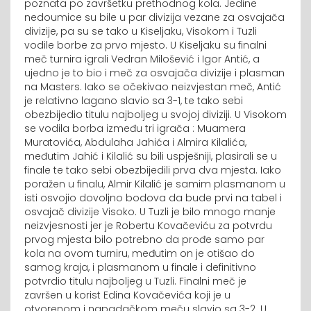
poznata po završetku prethodnog kola. Jedine
nedoumice su bile u par divizija vezane za osvajača
divizije, pa su se tako u Kiseljaku, Visokom i Tuzli
vodile borbe za prvo mjesto. U Kiseljaku su finalni
meč turnira igrali Vedran Milošević i Igor Antić, a
ujedno je to bio i meč za osvajača divizije i plasman
na Masters. Iako se očekivao neizvjestan meč, Antić
je relativno lagano slavio sa 3-1, te tako sebi
obezbijedio titulu najboljeg u svojoj diviziji. U Visokom
se vodila borba između tri igrača : Muamera
Muratovića, Abdulaha Jahića i Almira Kilalića,
međutim Jahić i Kilalić su bili uspješniji, plasirali se u
finale te tako sebi obezbijedili prva dva mjesta. Iako
poražen u finalu, Almir Kilalić je samim plasmanom u
isti osvojio dovoljno bodova da bude prvi na tabel i
osvajač divizije Visoko. U Tuzli je bilo mnogo manje
neizvjesnosti jer je Robertu Kovačeviću za potvrdu
prvog mjesta bilo potrebno da prođe samo par
kola na ovom turniru, međutim on je otišao do
samog kraja, i plasmanom u finale i definitivno
potvrdio titulu najboljeg u Tuzli. Finalni meč je
završen u korist Edina Kovačevića koji je u
otvorenom i napadačkom meču slavio sa 3-2. U