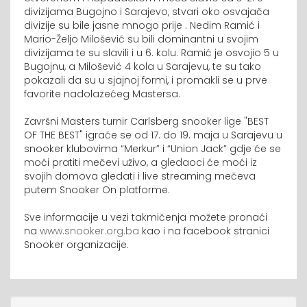
divizijama Bugojno i Sarajevo, stvari oko osvajača
divizije su bile jasne mnogo prije . Nedim Ramić i
Mario-Željo Milošević su bili dominantni u svojim
divizijama te su slavili i u 6. kolu. Ramić je osvojio 5 u
Bugojnu, a Milošević 4 kola u Sarajevu, te su tako
pokazali da su u sjajnoj formi, i promakli se u prve
favorite nadolazećeg Mastersa.
Završni Masters turnir Carlsberg snooker lige "BEST
OF THE BEST" igraće se od 17. do 19. maja u Sarajevu u
snooker klubovima “Merkur” i “Union Jack” gdje će se
moći pratiti mečevi uživo, a gledaoci će moći iz
svojih domova gledati i live streaming mečeva
putem Snooker On platforme.
Sve informacije u vezi takmičenja možete pronaći
na
www.snooker.org.ba
kao i na facebook stranici
Snooker organizacije.