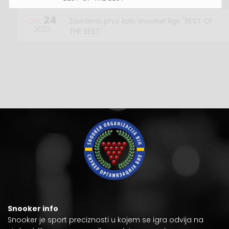
24
Oct
Završeno prvo kolo snooker lige "BEST OF
2023
THE BEST"
10
Oct
Počela nova sezona snooker lige "BEST OF
2023
THE BEST"
Snooker info
Snooker je
sport preciznosti
u kojem se igra odvija na