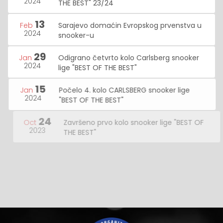
2024
THE BEST" 23/24
13
Feb
Sarajevo domaćin Evropskog prvenstva u
2024
snooker-u
29
Jan
Odigrano četvrto kolo Carlsberg snooker
2024
lige "BEST OF THE BEST"
15
Jan
Počelo 4. kolo CARLSBERG snooker lige
2024
"BEST OF THE BEST"
24
Oct
Završeno prvo kolo snooker lige "BEST OF
2023
THE BEST"
10
Oct
Počela nova sezona snooker lige "BEST OF
2023
THE BEST"