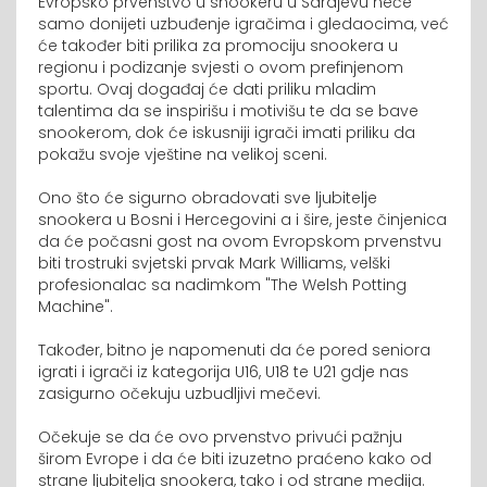
Evropsko prvenstvo u snookeru u Sarajevu neće
samo donijeti uzbuđenje igračima i gledaocima, već
će također biti prilika za promociju snookera u
regionu i podizanje svjesti o ovom prefinjenom
sportu. Ovaj događaj će dati priliku mladim
talentima da se inspirišu i motivišu te da se bave
snookerom, dok će iskusniji igrači imati priliku da
pokažu svoje vještine na velikoj sceni.
Ono što će sigurno obradovati sve ljubitelje
snookera u Bosni i Hercegovini a i šire, jeste činjenica
da će počasni gost na ovom Evropskom prvenstvu
biti trostruki svjetski prvak Mark Williams, velški
profesionalac sa nadimkom "The Welsh Potting
Machine".
Također, bitno je napomenuti da će pored seniora
igrati i igrači iz kategorija U16, U18 te U21 gdje nas
zasigurno očekuju uzbudljivi mečevi.
Očekuje se da će ovo prvenstvo privući pažnju
širom Evrope i da će biti izuzetno praćeno kako od
strane ljubitelja snookera, tako i od strane medija.