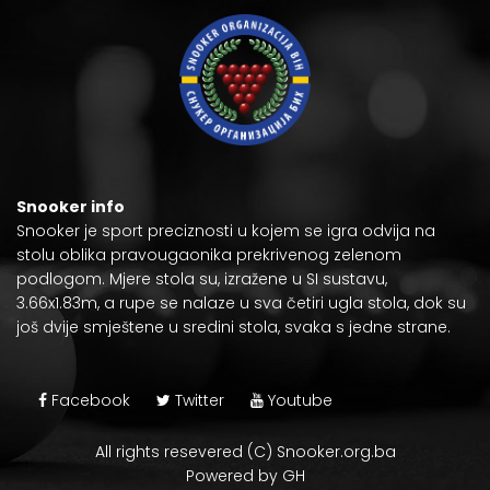
Snooker info
Snooker je
sport preciznosti
u kojem se igra odvija na
stolu oblika pravougaonika prekrivenog zelenom
podlogom. Mjere stola su, izražene u
SI sustavu
,
3.66x1.83m, a rupe se nalaze u sva četiri ugla stola, dok su
još dvije smještene u sredini stola, svaka s jedne strane.
Facebook
Twitter
Youtube
All rights resevered (C) Snooker.org.ba
Powered by GH