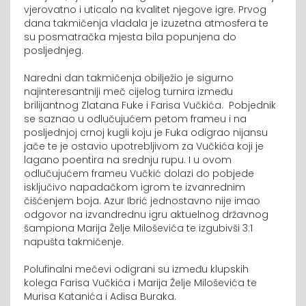
vjerovatno i uticalo na kvalitet njegove igre. Prvog
dana takmičenja vladala je izuzetna atmosfera te
su posmatračka mjesta bila popunjena do
posljednjeg.
Naredni dan takmičenja obilježio je sigurno
najinteresantniji meč cijelog turnira između
brilijantnog Zlatana Fuke i Farisa Vučkića.
Pobjednik
se saznao u odlučujućem petom frameu i na
posljednjoj crnoj kugli koju je Fuka odigrao nijansu
jače te je ostavio upotrebljivom za Vučkića koji je
lagano poentira na srednju rupu. I u ovom
odlučujućem frameu Vučkić dolazi do pobjede
isključivo napadačkom igrom te izvanrednim
čišćenjem boja. Azur Ibrić jednostavno nije imao
odgovor na izvandrednu igru aktuelnog državnog
šampiona Marija Želje Miloševića te izgubivši 3:1
napušta takmičenje.
Polufinalni mečevi odigrani su između klupskih
kolega Farisa Vučkića i Marija Želje Miloševića te
Murisa Katanića i Adisa Buraka.