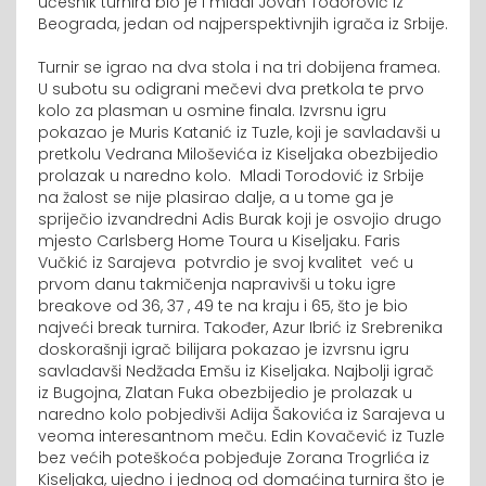
učesnik turnira bio je i mladi Jovan Todorović iz
Beograda, jedan od najperspektivnjih igrača iz Srbije.
Turnir se igrao na dva stola i na tri dobijena framea.
U subotu su odigrani mečevi dva pretkola te prvo
kolo za plasman u osmine finala. Izvrsnu igru
pokazao je Muris Katanić iz Tuzle, koji je savladavši u
pretkolu Vedrana Miloševića iz Kiseljaka obezbijedio
prolazak u naredno kolo.
Mladi Torodović iz Srbije
na žalost se nije plasirao dalje, a u tome ga je
spriječio izvandredni Adis Burak koji je osvojio drugo
mjesto Carlsberg Home Toura u Kiseljaku. Faris
Vučkić iz Sarajeva
potvrdio je svoj kvalitet
već u
prvom danu takmičenja napravivši u toku igre
breakove od 36, 37 , 49 te na kraju i 65, što je bio
najveći break turnira. Također, Azur Ibrić iz Srebrenika
doskorašnji igrač bilijara pokazao je izvrsnu igru
savladavši Nedžada Emšu iz Kiseljaka. Najbolji igrač
iz Bugojna, Zlatan Fuka obezbijedio je prolazak u
naredno kolo pobjedivši Adija Šakovića iz Sarajeva u
veoma interesantnom meču. Edin Kovačević iz Tuzle
bez većih poteškoća pobjeđuje Zorana Trogrlića iz
Kiseljaka, ujedno i jednog od domaćina turnira što je