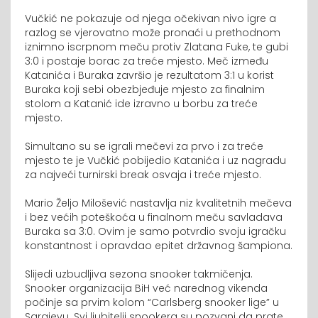
Vučkić ne pokazuje od njega očekivan nivo igre a
razlog se vjerovatno može pronaći u prethodnom
iznimno iscrpnom meču protiv Zlatana Fuke, te gubi
3:0 i postaje borac za treće mjesto. Meč između
Katanića i Buraka završio je rezultatom 3:1 u korist
Buraka koji sebi obezbjeđuje mjesto za finalnim
stolom a Katanić ide izravno u borbu za treće
mjesto.
Simultano su se igrali mečevi za prvo i za treće
mjesto te je Vučkić pobijedio Katanića i uz nagradu
za najveći turnirski break osvaja i treće mjesto.
Mario Željo Milošević nastavlja niz kvalitetnih mečeva
i bez većih poteškoća u finalnom meču savladava
Buraka sa 3:0. Ovim je samo potvrdio svoju igračku
konstantnost i opravdao epitet državnog šampiona.
Slijedi uzbudljiva sezona snooker takmičenja.
Snooker organizacija BiH već narednog vikenda
počinje sa prvim kolom “Carlsberg snooker lige” u
Sarajevu. Svi ljubitelji snookera su pozvani da prate