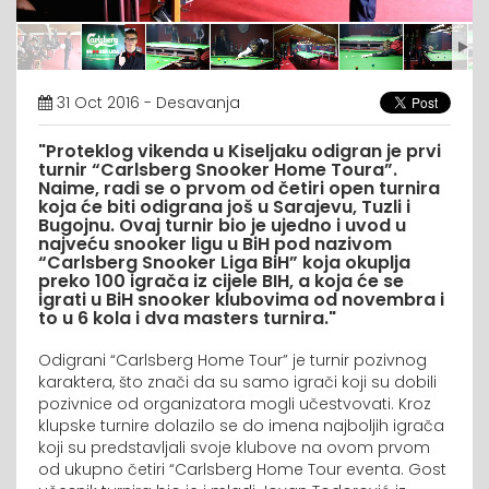
31 Oct 2016 - Desavanja
"Proteklog vikenda u Kiseljaku odigran je prvi
turnir “Carlsberg Snooker Home Toura”.
Naime, radi se o prvom od četiri open turnira
koja će biti odigrana još u Sarajevu, Tuzli i
Bugojnu. Ovaj turnir bio je ujedno i uvod u
najveću snooker ligu u BiH pod nazivom
“Carlsberg Snooker Liga BiH” koja okuplja
preko 100 igrača iz cijele BIH, a koja će se
igrati u BiH snooker klubovima od novembra i
to u 6 kola i dva masters turnira."
Odigrani “Carlsberg Home Tour” je turnir pozivnog
karaktera, što znači da su samo igrači koji su dobili
pozivnice od organizatora mogli učestvovati. Kroz
klupske turnire dolazilo se do imena najboljih igrača
koji su predstavljali svoje klubove na ovom prvom
od ukupno četiri “Carlsberg Home Tour eventa. Gost