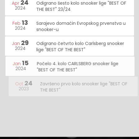
24
Apr
Odigrano šesto kolo snooker lige "BEST OF
2024
THE BEST" 23/24
13
Feb
Sarajevo domaćin Evropskog prvenstva u
2024
snooker-u
29
Jan
Odigrano četvrto kolo Carlsberg snooker
2024
lige "BEST OF THE BEST"
15
Jan
Počelo 4. kolo CARLSBERG snooker lige
2024
"BEST OF THE BEST"
24
Oct
Završeno prvo kolo snooker lige "BEST OF
2023
THE BEST"
10
Oct
Počela nova sezona snooker lige "BEST OF
2023
THE BEST"